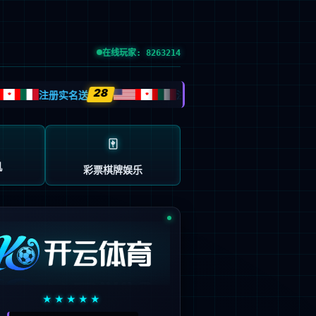
EN
系
关于我们